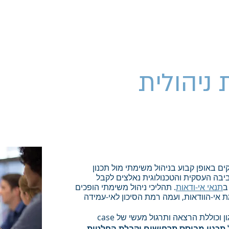
אודות
צרו קשר
Contact
About
Services
 ניהולית
מי שיודע "איך" תמיד ימצא עבודה.
שלו
ם באופן קבוע בניהול משימתי מול תכנון
יבה העסקית והטכנולוגית נאלצים לקבל
ב
תנאי אי-ודאות
. תהליכי ניהול משימתי הופכים
אי-הוודאות, ועמה רמת הסיכון לאי-עמידה
סדנה למנהלים זו המותאמת לארגון וכוללת הרצאה ותרגול מעשי של case
תכנון מבוסס תרחישים וקבלת החלטות