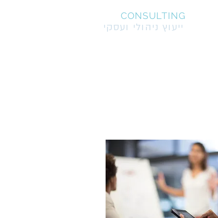
AZ
CONSULTING
ייעוץ ניהולי ועסקי
 מי שיודע "למה", תמיד יהיה הבוס
'דיאן רביץ